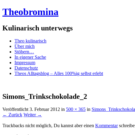
Theobromina
Kulinarisch unterwegs
Menü
Zum
Theo kulinarisch
Inhalt
Über mich
springen
Stöbern…
In eigener Sache
Impressum
Datenschutz
Theos Alltagsblog – Alles 100%ig selbst erlebt
Simons_Trinkschokolade_2
Veröffentlicht
3. Februar 2012
in
500 × 365
in
Simons_Trinkschokol
← Zurück
Weiter →
Trackbacks nicht möglich, Du kannst aber einen
Kommentar
schreibe