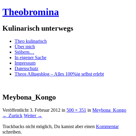
Theobromina
Kulinarisch unterwegs
Menü
Zum
Theo kulinarisch
Inhalt
Über mich
springen
Stöbern…
In eigener Sache
Impressum
Datenschutz
Theos Alltagsblog – Alles 100%ig selbst erlebt
Meybona_Kongo
Veröffentlicht
3. Februar 2012
in
500 × 351
in
Meybona_Kongo
← Zurück
Weiter →
Trackbacks nicht möglich, Du kannst aber einen
Kommentar
schreiben.